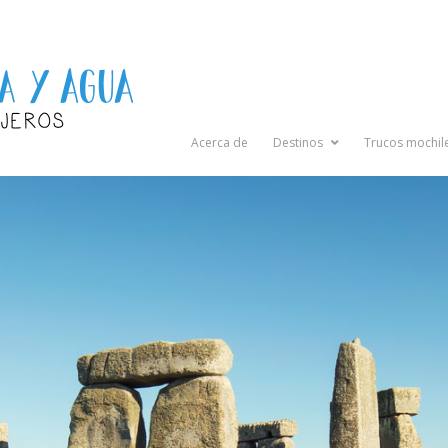
Acerca de
Destinos
Trucos mochil