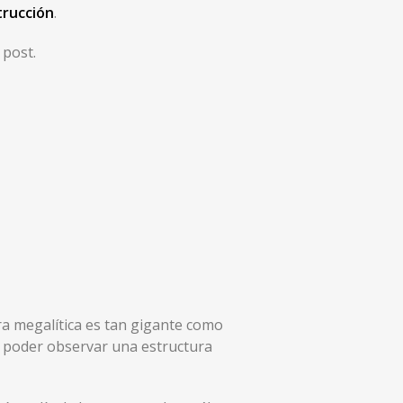
trucción
.
 post.
ura megalítica es tan gigante como
e poder observar una estructura