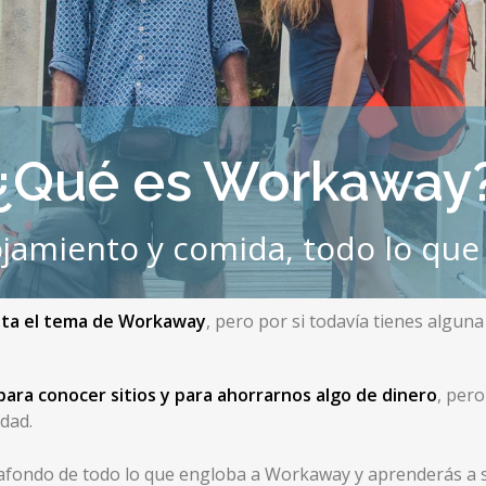
¿Qué es Workaway
ojamiento y comida, todo lo que
ata el tema de Workaway
, pero por si todavía tienes algun
para conocer sitios y para ahorrarnos algo de dinero
, per
idad.
 afondo de todo lo que engloba a Workaway y aprenderás a 