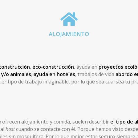
ALOJAMIENTO
construcción
,
eco-construcción
, ayuda en
proyectos ecoló
 y/o animales
,
ayuda en hoteles
, trabajos de vida
abordo e
r tipo de trabajo imaginable, por lo que sea cual sea tu pro
e ofrecen alojamiento y comida, suelen describir
el tipo de 
 al
host
cuando se contacte con él. Porque hemos visto desde
les sin mosquitera. Por lo que mejor estar seguro siempre a