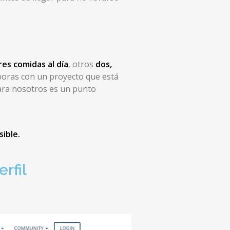
res comidas al día
, otros
dos,
aboras con un proyecto que está
ara nosotros es un punto
ible.
rfil