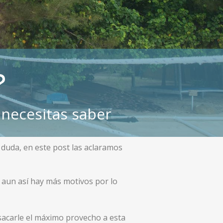
?
 necesitas saber
a duda, en este post las aclaramos
o aun así hay más motivos por lo
sacarle el máximo provecho a esta