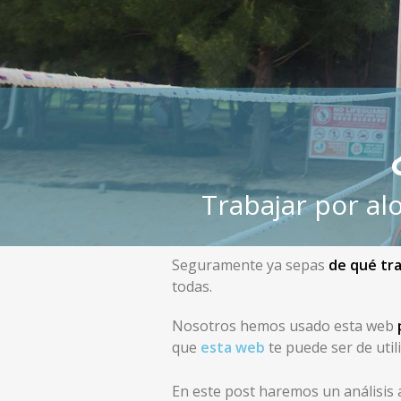
Trabajar por al
Seguramente ya sepas
de qué tr
todas.
Nosotros hemos usado esta web
que
esta web
te puede ser de util
En este post haremos un análisis