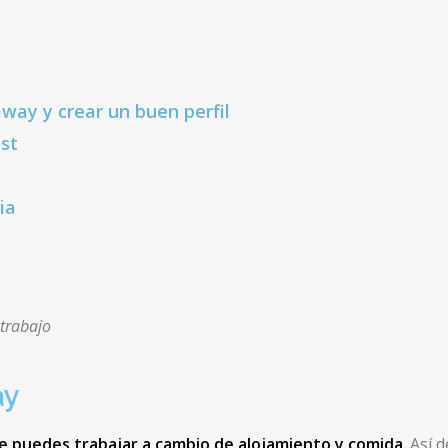
way y crear un buen perfil
ost
ia
trabajo
ay
 puedes trabajar a cambio de alojamiento y comida
. Así 